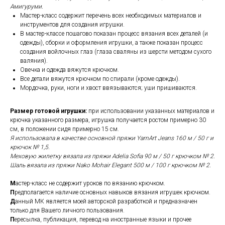
Амигуруми.
Мастер-класс содержит перечень всех необходимых материалов и
инструментов для создания игрушки.
В мастер-классе пошагово показан процесс вязания всех деталей (и
одежды), сборки и оформления игрушки, а также показан процесс
создания войлочных глаз (глаза сваляны из шерсти методом сухого
валяния).
Овечка и одежда вяжутся крючком.
Все детали вяжутся крючком по спирали (кроме одежды).
Мордочка, руки, ноги и хвост ввязываются; уши пришиваются.
Размер готовой игрушки:
при использовании указанных материалов и
крючка указанного размера, игрушка получается ростом примерно 30
см, в положении сидя примерно 15 см.
Я использовала в качестве основной пряжи YarnArt Jeans 160 м / 50 г и
крючок № 1,5.
Меховую жилетку вязала из пряжи Adelia Sofia 90 м / 50 г крючком № 2.
Шаль вязала из пряжи Nako Mohair Elegant 500 м / 100 г крючком № 2.
М
астер-класс не содержит уроков по вязанию крючком.
П
редполагается наличие основных навыков вязания игрушек крючком.
Д
анный МК является моей авторской разработкой и предназначен
только для Вашего личного пользования.
П
ересылка, публикация, перевод на иностранные языки и прочее