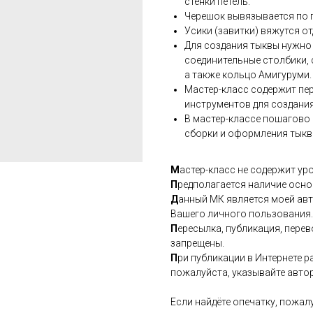
стенки петель.
Черешок вывязывается по 
Усики (завитки) вяжутся о
Для создания тыквы нужно
соединительные столбики, с
а также кольцо Амигуруми.
Мастер-класс содержит пе
инструментов для создания
В мастер-классе пошагово 
сборки и оформления тыкв
М
астер-класс не содержит ур
П
редполагается наличие осно
Д
анный МК является моей авт
Вашего личного пользования.
П
ересылка, публикация, пере
запрещены.
П
ри публикации в Интернете р
пожалуйста, указывайте автор
Если найдёте опечатку, пожал