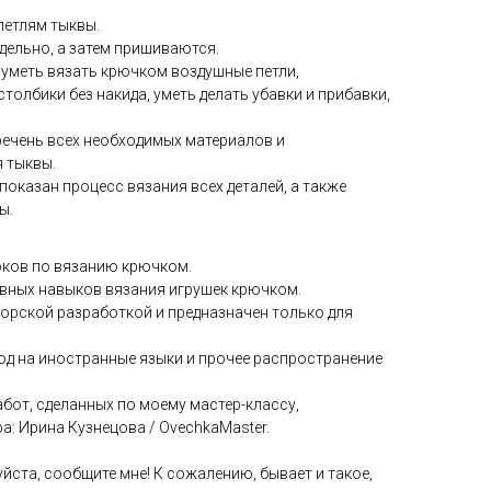
петлям тыквы.
тдельно, а затем пришиваются.
 уметь вязать крючком воздушные петли,
толбики без накида, уметь делать убавки и прибавки,
речень всех необходимых материалов и
 тыквы.
показан процесс вязания всех деталей, а также
ы.
оков по вязанию крючком.
вных навыков вязания игрушек крючком.
орской разработкой и предназначен только для
вод на иностранные языки и прочее распространение
абот, сделанных по моему мастер-классу,
а: Ирина Кузнецова / OvechkaMaster.
уйста, сообщите мне! К сожалению, бывает и такое,